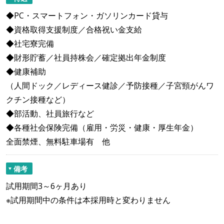
◆PC・スマートフォン・ガソリンカード貸与
◆資格取得支援制度／合格祝い金支給
◆社宅寮完備
◆財形貯蓄／社員持株会／確定拠出年金制度
◆健康補助
（人間ドック／レディース健診／予防接種／子宮頸がんワ
クチン接種など）
◆部活動、社員旅行など
◆各種社会保険完備（雇用・労災・健康・厚生年金）
全面禁煙、無料駐車場有 他
備考
試用期間3～6ヶ月あり
※試用期間中の条件は本採用時と変わりません