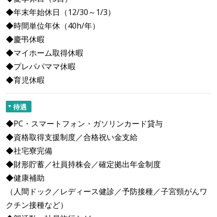
◆年末年始休日（12/30～1/3）
◆時間単位年休（40h/年）
◆慶弔休暇
◆マイホーム取得休暇
◆プレパパママ休暇
◆育児休暇
待遇
◆PC・スマートフォン・ガソリンカード貸与
◆資格取得支援制度／合格祝い金支給
◆社宅寮完備
◆財形貯蓄／社員持株会／確定拠出年金制度
◆健康補助
（人間ドック／レディース健診／予防接種／子宮頸がんワ
クチン接種など）