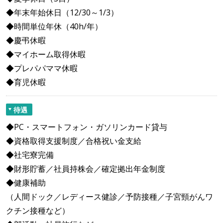
◆年末年始休日（12/30～1/3）
◆時間単位年休（40h/年）
◆慶弔休暇
◆マイホーム取得休暇
◆プレパパママ休暇
◆育児休暇
待遇
◆PC・スマートフォン・ガソリンカード貸与
◆資格取得支援制度／合格祝い金支給
◆社宅寮完備
◆財形貯蓄／社員持株会／確定拠出年金制度
◆健康補助
（人間ドック／レディース健診／予防接種／子宮頸がんワ
クチン接種など）