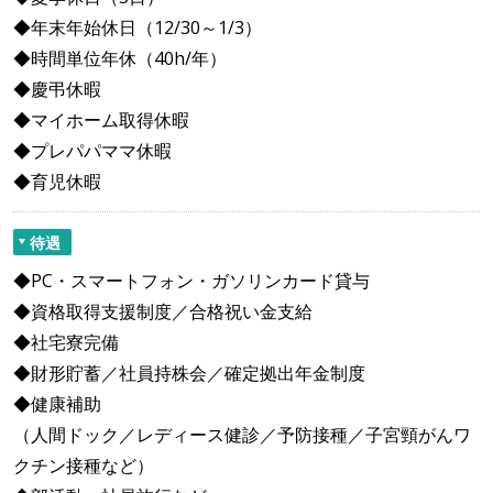
◆年末年始休日（12/30～1/3）
◆時間単位年休（40h/年）
◆慶弔休暇
◆マイホーム取得休暇
◆プレパパママ休暇
◆育児休暇
待遇
◆PC・スマートフォン・ガソリンカード貸与
◆資格取得支援制度／合格祝い金支給
◆社宅寮完備
◆財形貯蓄／社員持株会／確定拠出年金制度
◆健康補助
（人間ドック／レディース健診／予防接種／子宮頸がんワ
クチン接種など）